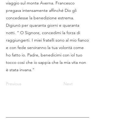
viaggio sul monte Averna. Francesco
pregava intensamente affinché Dio gli
concedesse la benedizione estrema.
Digiunò per quaranta giorni e quaranta
notti. “ O Signore, concedimi la forza di
raggiungerti. I miei fratelli sono al mio fianco
e con fede serviranno la tua volontà come
ho fatto io. Padre, benedicimi con iol tuo
tocco così che io sappia che la mia vita non
è stata invana.”
Previous
Next